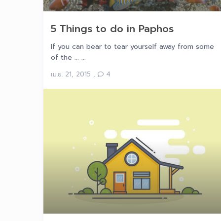
5 Things to do in Paphos
If you can bear to tear yourself away from some
of the ... ...
เม.ย. 21, 2015
,
4