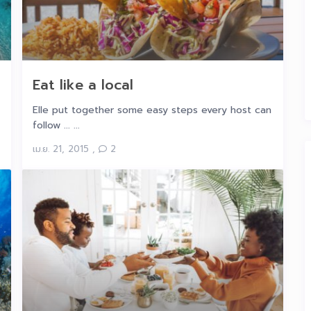
Eat like a local
Elle put together some easy steps every host can
follow ... ...
เม.ย. 21, 2015
,
2