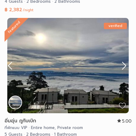
4 Guests
·
2 Bedrooms
·
2 Bathrooms
฿ 2,382
/night
featured
verified
อิ่มอุ่น ภูทับเบิก
5.00
ที่พักแบบ VIP
·
Entire home
,
Private room
5 Guests
·
2 Bedrooms
·
1 Bathroom