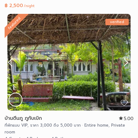
฿ 2,500
/night
featured
verified
บ้านตีนภู ภูทับเบิก
5.00
ที่พักแบบ VIP
,
ราคา 3,000 ถึง 5,000 บาท
·
Entire home
,
Private
room