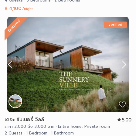
4 Guests
·
3 Bedrooms
·
2 Bathrooms
฿ 4,100
/night
featured
verified
เดอะ ซันเนอรี่ วิลล์
5.00
ราคา 2,000 ถึง 3,000 บาท
·
Entire home
,
Private room
2 Guests
·
1 Bedroom
·
1 Bathroom