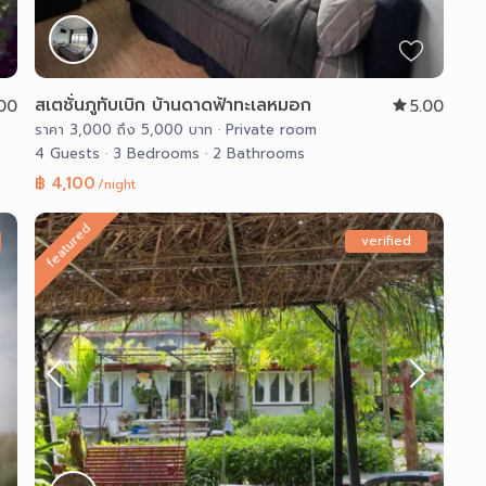
สเตชั่นภูทับเบิก บ้านดาดฟ้าทะเลหมอก
.00
5.00
ราคา 3,000 ถึง 5,000 บาท
·
Private room
4 Guests
·
3 Bedrooms
·
2 Bathrooms
฿ 4,100
/night
featured
verified