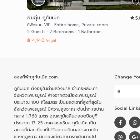
อิ่มอุ่น ภูทับเบิก
5
ที่พักแบบ VIP
·
Entire home
,
Private room
5 Guests
·
2 Bedrooms
·
1 Bathroom
฿ 4,140
/night
จองที่พักภูทับเบิก.com
Change You
ภูทับเบิก ตั้งอยู่ในตำบลวังบาล อำเภอหล่มเก่า
฿
จังหวัดเพชรบูรณ์ ห่างจากตัวเมืองเพชรบูรณ์
ประมาณ 100 กิโลเมตร เป็นยอดเขาที่สูงที่สุดใน
Social Links
จังหวัดเพชรบูรณ์ มีความสูงจากระดับน้ำทะเลปาน
กลาง 1,768 เมตร อุณหภูมิเฉลี่ยตลอดปีอยู่ที่
ประมาณ 17-25 องศาเซลเซียส ภูทับเบิก เป็น
สถานที่ท่องเที่ยวที่ได้รับความนิยมอย่างมากใน
ช่วงฤดูหนาว นักท่องเที่ยวสามารถเดินทางไป