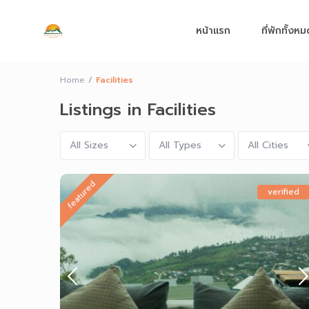
หน้าแรก
ที่พักทั้งห
Where do you want to go ?
Home
Facilities
Listings in Facilities
All Sizes
All Types
All Cities
featured
verified