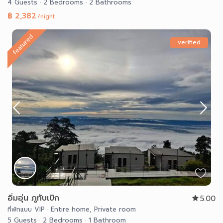
4 Guests
·
2 Bedrooms
·
2 Bathrooms
฿ 2,382
/night
featured
verified
อิ่มอุ่น ภูทับเบิก
5.00
ที่พักแบบ VIP
·
Entire home
,
Private room
5 Guests
·
2 Bedrooms
·
1 Bathroom