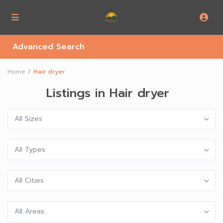
Advanced Search
Home
Hair dryer
Listings in Hair dryer
All Sizes
All Types
All Cities
All Areas