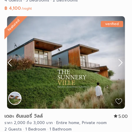
4 Guests
·
3 Bedrooms
·
2 Bathrooms
฿ 4,100
/night
featured
verified
เดอะ ซันเนอรี่ วิลล์
5.00
ราคา 2,000 ถึง 3,000 บาท
·
Entire home
,
Private room
2 Guests
·
1 Bedroom
·
1 Bathroom