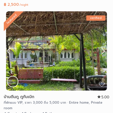
฿ 2,500
/night
featured
verified
บ้านตีนภู ภูทับเบิก
5.00
ที่พักแบบ VIP
,
ราคา 3,000 ถึง 5,000 บาท
·
Entire home
,
Private
room