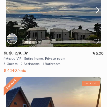
อิ่มอุ่น ภูทับเบิก
5.00
ที่พักแบบ VIP
·
Entire home
,
Private room
5 Guests
·
2 Bedrooms
·
1 Bathroom
฿ 4,140
/night
featured
verified