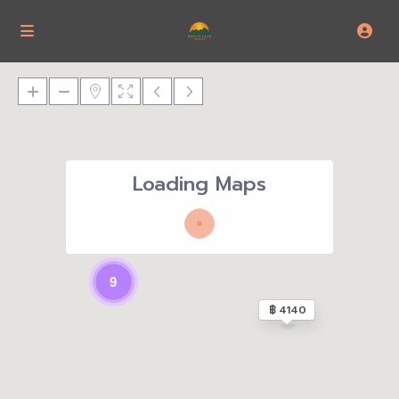
Loading Maps
9
฿ 4140