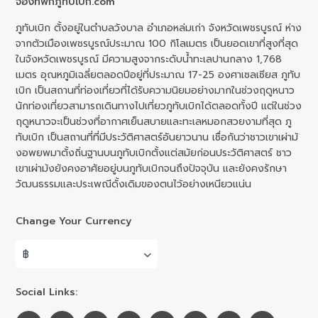
จองที่พักภูทับเบิก.com
ภูทับเบิก ตั้งอยู่ในตำบลวังบาล อำเภอหล่มเก่า จังหวัดเพชรบูรณ์ ห่าง
จากตัวเมืองเพชรบูรณ์ประมาณ 100 กิโลเมตร เป็นยอดเขาที่สูงที่สุด
ในจังหวัดเพชรบูรณ์ มีความสูงจากระดับน้ำทะเลปานกลาง 1,768
เมตร อุณหภูมิเฉลี่ยตลอดปีอยู่ที่ประมาณ 17-25 องศาเซลเซียส ภูทับ
เบิก เป็นสถานที่ท่องเที่ยวที่ได้รับความนิยมอย่างมากในช่วงฤดูหนาว
นักท่องเที่ยวสามารถเดินทางไปเที่ยวภูทับเบิกได้ตลอดทั้งปี แต่ในช่วง
ฤดูหนาวจะเป็นช่วงที่อากาศเย็นสบายและทะเลหมอกสวยงามที่สุด ภู
ทับเบิก เป็นสถานที่ที่มีประวัติศาสตร์อันยาวนาน เชื่อกันว่าชาวเขาเผ่าม้
งอพยพมาตั้งถิ่นฐานบนภูทับเบิกตั้งแต่สมัยก่อนประวัติศาสตร์ ชาว
เขาเผ่าม้งยังคงอาศัยอยู่บนภูทับเบิกจนถึงปัจจุบัน และยังคงรักษา
วัฒนธรรมและประเพณีดั้งเดิมของตนไว้อย่างเหนียวแน่น
Change Your Currency
฿
Social Links: