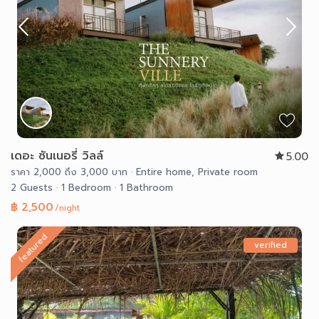
เดอะ ซันเนอรี่ วิลล์
5.00
ราคา 2,000 ถึง 3,000 บาท
·
Entire home
,
Private room
2 Guests
·
1 Bedroom
·
1 Bathroom
฿ 2,500
/night
featured
verified